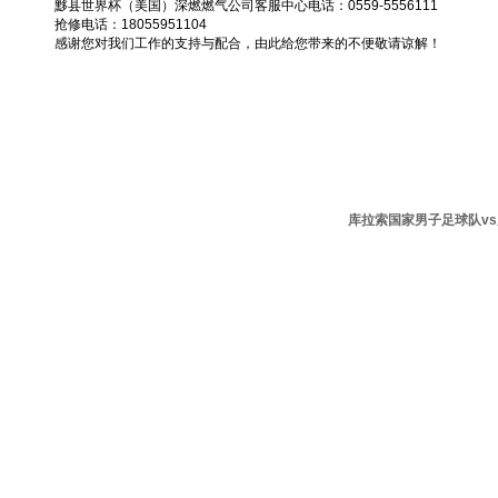
黟县世界杯（美国）深燃燃气公司客服中心电话：0559-5556111
抢修电话：18055951104
感谢您对我们工作的支持与配合，由此给您带来的不便敬请谅解！
库拉索国家男子足球队v