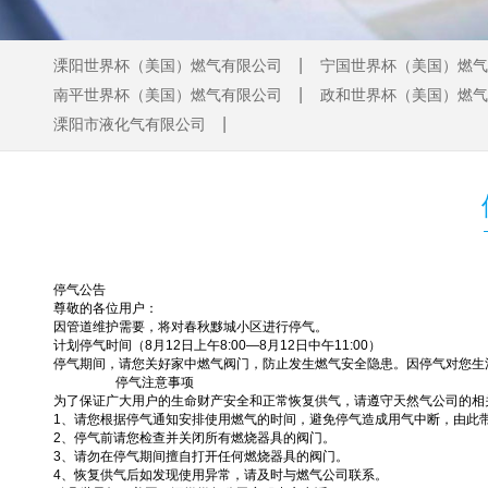
溧阳世界杯（美国）燃气有限公司
宁国世界杯（美国）燃
南平世界杯（美国）燃气有限公司
政和世界杯（美国）燃
溧阳市液化气有限公司
停气公告
尊敬的各位用户：
因管道维护需要，将对春秋黟城小区进行停气。
计划停气时间（8月12日上午8:00—8月12日中午11:00）
停气期间，请您关好家中燃气阀门，防止发生燃气安全隐患。因停气对您生
停气注意事项
为了保证广大用户的生命财产安全和正常恢复供气，请遵守天然气公司的相
1、请您根据停气通知安排使用燃气的时间，避免停气造成用气中断，由此
2、停气前请您检查并关闭所有燃烧器具的阀门。
3、请勿在停气期间擅自打开任何燃烧器具的阀门。
4、恢复供气后如发现使用异常，请及时与燃气公司联系。