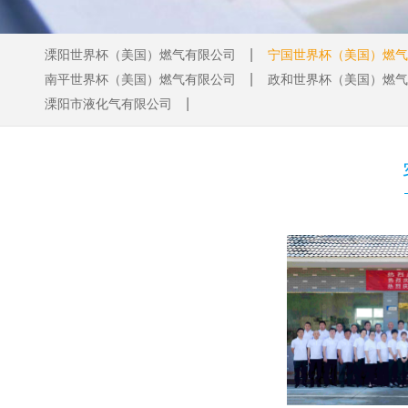
溧阳世界杯（美国）燃气有限公司
宁国世界杯（美国）燃
南平世界杯（美国）燃气有限公司
政和世界杯（美国）燃
溧阳市液化气有限公司