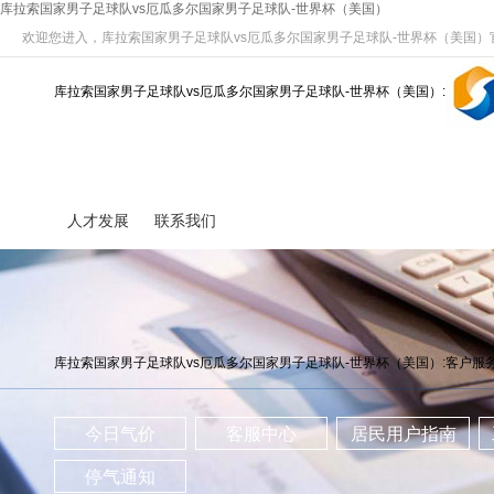
库拉索国家男子足球队vs厄瓜多尔国家男子足球队-世界杯（美国）
欢迎您进入，库拉索国家男子足球队vs厄瓜多尔国家男子足球队-世界杯（美国）
库拉索国家男子足球队vs厄瓜多尔国家男子足球队-世界杯（美国）:
人才发展
联系我们
库拉索国家男子足球队vs厄瓜多尔国家男子足球队-世界杯（美国）:客户服
今日气价
客服中心
居民用户指南
停气通知