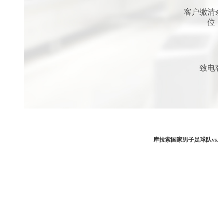
客户缴清
位
致电
库拉索国家男子足球队v