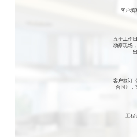
客户填
五个工作
勘察现场
客户签订
合同》，
工程