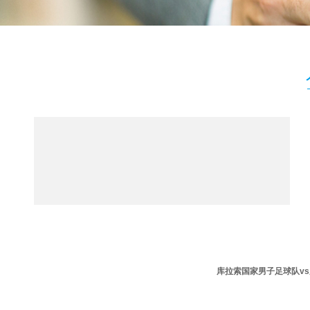
库拉索国家男子足球队v