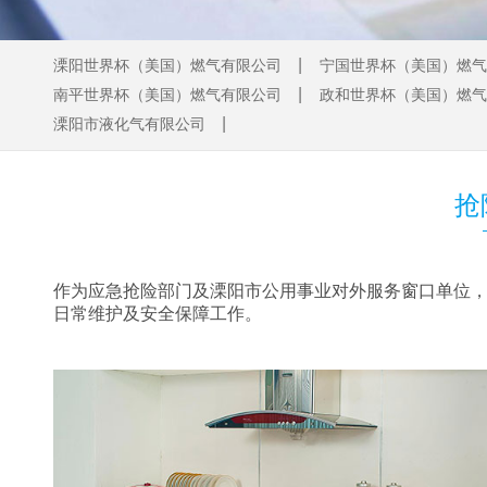
溧阳世界杯（美国）燃气有限公司
宁国世界杯（美国）燃
南平世界杯（美国）燃气有限公司
政和世界杯（美国）燃
溧阳市液化气有限公司
抢
作为应急抢险部门及溧阳市公用事业对外服务窗口单位，
日常维护及安全保障工作。