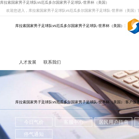
库拉索国家男子足球队vs厄瓜多尔国家男子足球队-世界杯（美国）
欢迎您进入，库拉索国家男子足球队vs厄瓜多尔国家男子足球队-世界杯（美国）
库拉索国家男子足球队vs厄瓜多尔国家男子足球队-世界杯（美国）:
人才发展
联系我们
库拉索国家男子足球队vs厄瓜多尔国家男子足球队-世界杯（美国）:客户服
今日气价
客服中心
居民用户指南
停气通知