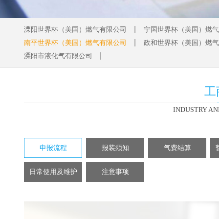
溧阳世界杯（美国）燃气有限公司
宁国世界杯（美国）燃
南平世界杯（美国）燃气有限公司
政和世界杯（美国）燃
溧阳市液化气有限公司
工
INDUSTRY AN
申报流程
报装须知
气费结算
日常使用及维护
注意事项