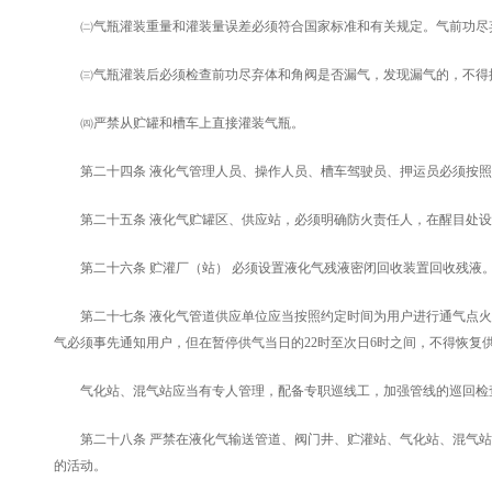
㈡气瓶灌装重量和灌装量误差必须符合国家标准和有关规定。气前功尽弃
㈢气瓶灌装后必须检查前功尽弃体和角阀是否漏气，发现漏气的，不得
㈣严禁从贮罐和槽车上直接灌装气瓶。
第二十四条 液化气管理人员、操作人员、槽车驾驶员、押运员必须按照
第二十五条 液化气贮罐区、供应站，必须明确防火责任人，在醒目处设
第二十六条 贮灌厂（站） 必须设置液化气残液密闭回收装置回收残液
第二十七条 液化气管道供应单位应当按照约定时间为用户进行通气点火
气必须事先通知用户，但在暂停供气当日的22时至次日6时之间，不得恢复
气化站、混气站应当有专人管理，配备专职巡线工，加强管线的巡回检
第二十八条 严禁在液化气输送管道、阀门井、贮灌站、气化站、混气站
的活动。